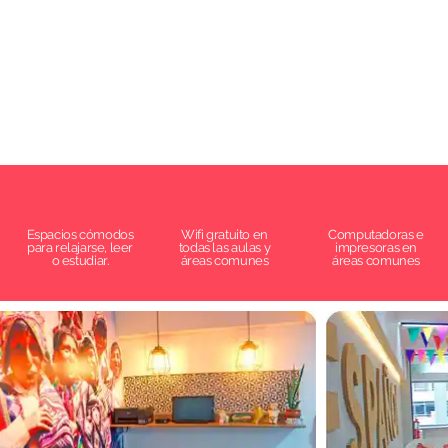
Espacios cómodos
Wifi gratuito en
Computadoras e
para relajarse, leer
todas las aulas y
impresoras en
o estudiar.
áreas comunes
áreas comunes