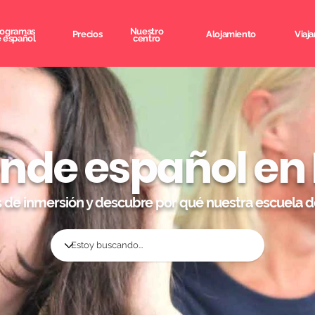
rogramas
Nuestro
Precios
Alojamiento
Viaja
 español
centro
nde español en
s de inmersión y descubre por qué nuestra escuela d