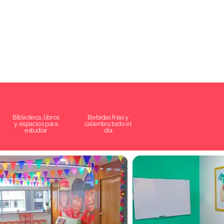
Biblioteca, libros
Bebidas frías y
y espacios para
calientes todo el
estudiar
día