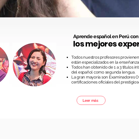
Aprende español en Perú con
los mejores expe
Todos nuestros profesores provienen 
están especializados en la enseñanz
Todos han obtenido de 1 a 3 títulos 
del español como segunda lengua.
La gran mayoría son Examinadores O
certificaciones oficiales del prestigios
Leer más