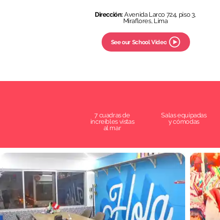
Dirección:
Avenida Larco 724, piso 3,
Miraflores, Lima
See our School Video
7 cuadras de
Salas equipadas
increíbles vistas
y cómodas
al mar