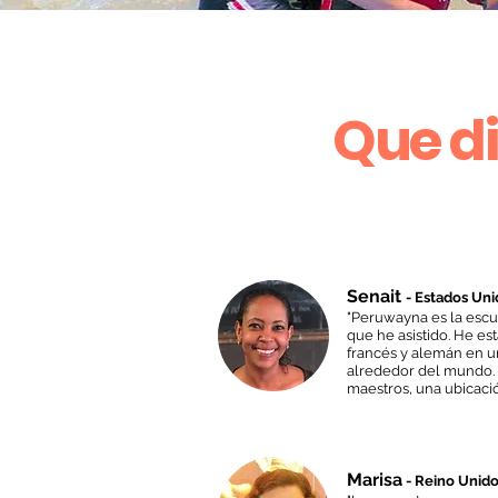
Que d
Senait
- Estados Un
"Peruwayna es la escue
que he asistido. He es
francés y alemán en u
alrededor del mundo.
maestros, una ubicació
Marisa
- Reino Unid