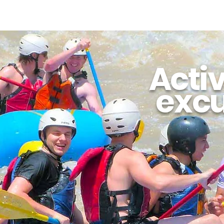
Acti
exc