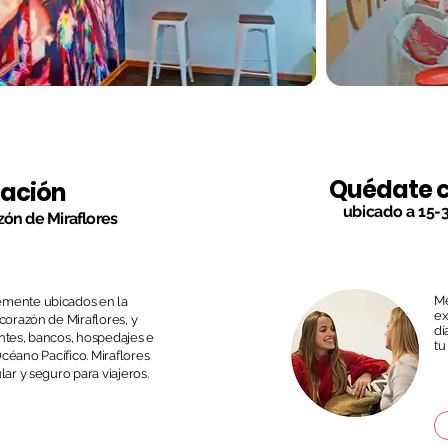
Quédate c
cación
ubicado a 15-3
zón de Miraflores
Me
mente ubicados en la
ex
corazón de Miraflores, y
dí
ntes, bancos, hospedajes e
tu
Océano Pacífico. Miraflores
lar y seguro para viajeros.