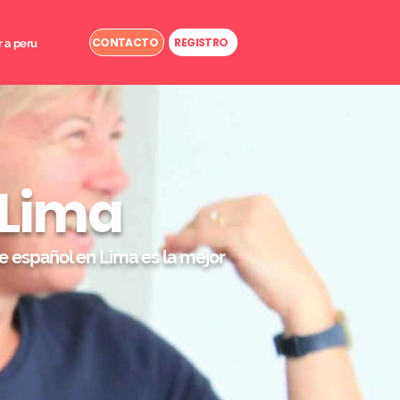
CONTACTO
REGISTRO
r a peru
 Lima
e español en Lima es la mejor