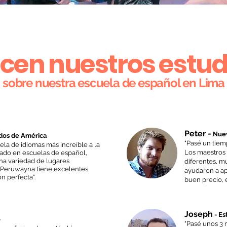
icen nuestros estud
sobre nuestra escuela de español en Lima
Peter -
Nue
idos de América
"Pasé un tie
la de idiomas más increíble a la
Los maestros 
tado en escuelas de español,
na variedad de lugares
diferentes, m
 Peruwayna tiene excelentes
ayudaron a ap
n perfecta".
buen precio, 
Joseph
- E
o
"Pasé unos 3