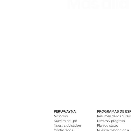
Más allá
del enfoque tradicional
PERUWAYNA
PROGRAMAS DE ES
Nosotros
Resumen de los curso
Nuestro equipo
Niveles y progreso
Nuestra ubicación
Plan de clases
Contáctenos
Nuestra metodología