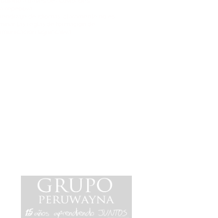
ulario a través de actividades
 repetitiva.
rendizaje de idiomas, claramente no es
minar las reglas de formación de
municación significativa.
15