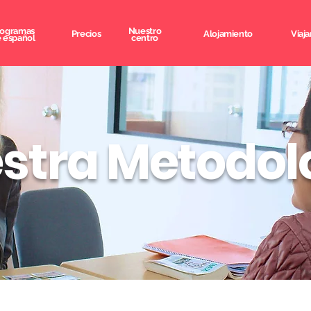
rogramas
Nuestro
Precios
Alojamiento
Viaja
 español
centro
stra Metodol