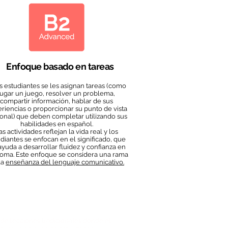
Enfoque basado en tareas
s estudiantes se les asignan tareas (como
jugar un juego, resolver un problema,
compartir información, hablar de sus
riencias o proporcionar su punto de vista
onal) que deben completar utilizando sus
habilidades en español.
as actividades reflejan la vida real y los
diantes se
enfocan en el significado, que
ayuda a desarrollar fluidez y confianza en
dioma. Este enfoque se considera una rama
la
enseñanza del lenguaje comunicativo.
de lecciones tradicionales donde el