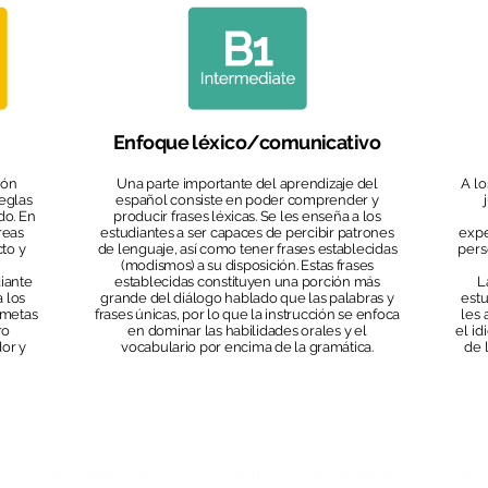
Enfoque léxico/comunicativo
ión
Una parte importante del aprendizaje del
A lo
reglas
español consiste en poder comprender y
do. En
producir frases léxicas. Se les enseña a los
reas
estudiantes a ser capaces de percibir patrones
expe
to y
de lenguaje, así como tener frases establecidas
pers
(modismos) a su disposición. Estas frases
iante
establecidas constituyen una porción más
L
a los
grande del diálogo hablado que las palabras y
estu
 metas
frases únicas, por lo que la instrucción se enfoca
les 
ro
en dominar las habilidades orales y el
el i
dor y
vocabulario por encima de la gramática.
de 
Los enfoques de enseñanza modernos se han alejado de los formatos 