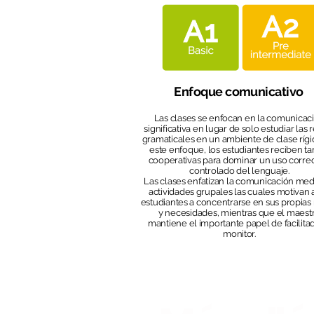
Enfoque comunicativo
Las clases se enfocan en la comunicac
significativa en lugar de solo estudiar las 
gramaticales en un ambiente de clase rígi
este enfoque, los estudiantes reciben ta
cooperativas para dominar un uso correc
controlado del lenguaje.
Las clases enfatizan la comunicación med
actividades grupales las cuales motivan 
estudiantes a concentrarse en sus propias
y necesidades, mientras que el maest
mantiene el importante papel de facilita
monitor.