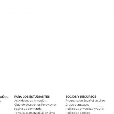
enfoque estaba casi exclusivamente en dominar la gramática y el vocab
controladas como la memorización de diálogos y ejercicios de escritura
Si bien la competencia gramatical es una dimensión importante del ap
todo lo que implica el aprendizaje de un idioma, ya que uno puede do
oraciones y aún no tener mucho éxito en el uso del idioma para una co
PARA LOS ESTUDIANTES
SOCIOS Y RECURSOS
PAÑOL
Actividades de inmersión
Programa de Español en Línea
s
Club de descuentos Peruwayna
Grupo peruwayna
Página de bienvenida
Política de privacidad y GDPR
Toma el examen SIELE en Lima
Política de cookies