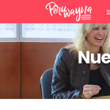
P
de
Nue