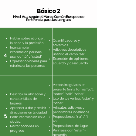
Básico 2
Nivel A1.2 según el Marco Común Europeo de
Referencia para las Lenguas
Hablar sobre el origen,
Cuantificadores y
la edad y la profesión
adverbios
Intercambiar
Adjetivos descriptivos
información personal
4
usando el verbo “ser”
usando “tú” y “usted”
Expresión de opiniones,
Expresar opiniones para
acuerdo y desacuerdo
referirse a las personas
Verbos irregulares en
presente (en la forma "yo"):
“poner”, “salir”, “saber”
Describir la ubicación y
Uso de los verbos “estar” y
características de
“haber”
lugares
Artículos, adjetivos y
Aprender a dar y recibir
pronombres indefinidos
direcciones en la ciudad
5
Preposiciones: “ir a” / “ir
Pedir información en la
en”
ciudad
Preposiciones de lugar
Narrar acciones en
Perífrasis con “estar” +
progreso
gerundio