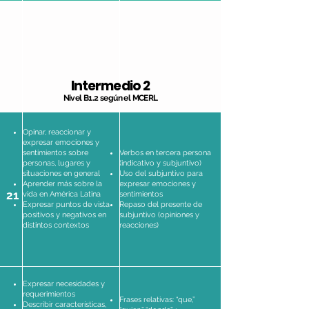
Intermedio 2
Nivel B1.2 según el MCERL
Opinar, reaccionar y
expresar emociones y
sentimientos sobre
Verbos en tercera persona
personas, lugares y
(indicativo y subjuntivo)
situaciones en general
Uso del subjuntivo para
Aprender más sobre la
expresar emociones y
21
vida en América Latina
sentimientos
Expresar puntos de vista
Repaso del presente de
positivos y negativos en
subjuntivo (opiniones y
distintos contextos
reacciones)
Expresar necesidades y
requerimientos
Frases relativas: “que,”
Describir características,