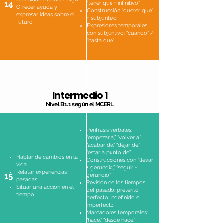
14
“tener que + infinitivo”
Ofrecer ayuda y
Construcción “querer que”
expresar ideas sobre el
+ subjuntivo
futuro
Expresiones temporales
con subjuntivo: “cuando” /
“hasta que”
Intermedio 1
Nivel B1.1 según el MCERL
Perífrasis verbales:
“empezar a,” “volver a,”
“acabar de,” “dejar de,”
“estar a punto de”
Hablar de cambios en la
Construcciones con “llevar
vida
+ gerundio,” “seguir +
Relatar experiencias
15
gerundio”
pasadas
Revisión de los tiempos
Situar una acción en el
del pasado: pretérito
tiempo
perfecto, indefinido e
imperfecto
Marcadores temporales:
“hace,” “desde hace,”