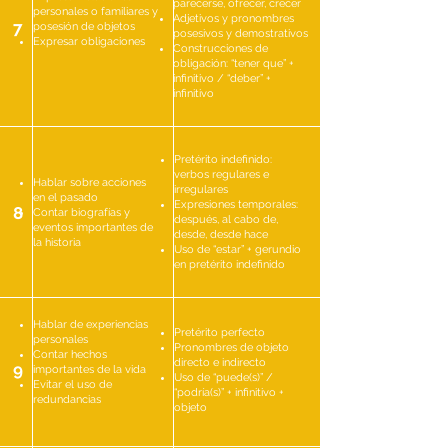
parecerse, ofrecer, crecer
personales o familiares y
Adjetivos y pronombres
7
posesión de objetos
posesivos y demostrativos
Expresar obligaciones
Construcciones de
obligación: “tener que” +
infinitivo / “deber” +
infinitivo
Pretérito indefinido:
verbos regulares e
Hablar sobre acciones
irregulares
en el pasado
Expresiones temporales:
8
Contar biografías y
después, al cabo de,
eventos importantes de
desde, desde hace
la historia
Uso de “estar” + gerundio
en pretérito indefinido
Hablar de experiencias
Pretérito perfecto
personales
Pronombres de objeto
Contar hechos
directo e indirecto
9
importantes de la vida
Uso de “puede(s)” /
Evitar el uso de
“podría(s)” + infinitivo +
redundancias
objeto