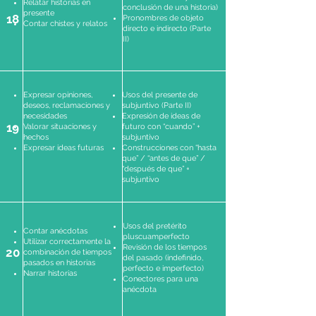
Relatar historias en
conclusión de una historia)
presente
18
Pronombres de objeto
Contar chistes y relatos
directo e indirecto (Parte
II)
Expresar opiniones,
Usos del presente de
deseos, reclamaciones y
subjuntivo (Parte II)
necesidades
Expresión de ideas de
19
Valorar situaciones y
futuro con “cuando” +
hechos
subjuntivo
Expresar ideas futuras
Construcciones con “hasta
que” / “antes de que” /
“después de que” +
subjuntivo
Usos del pretérito
Contar anécdotas
pluscuamperfecto
Utilizar correctamente la
Revisión de los tiempos
20
combinación de tiempos
del pasado (indefinido,
pasados en historias
perfecto e imperfecto)
Narrar historias
Conectores para una
anécdota