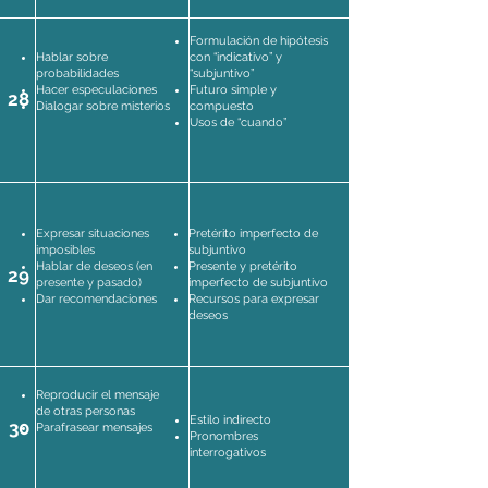
Formulación de hipótesis
Hablar sobre
con “indicativo” y
probabilidades
“subjuntivo”
Hacer especulaciones
Futuro simple y
28
Dialogar sobre misterios
compuesto
Usos de “cuando”
Expresar situaciones
Pretérito imperfecto de
imposibles
subjuntivo
Hablar de deseos (en
Presente y pretérito
29
presente y pasado)
imperfecto de subjuntivo
Dar recomendaciones
Recursos para expresar
deseos
Reproducir el mensaje
de otras personas
Estilo indirecto
30
Parafrasear mensajes
Pronombres
interrogativos