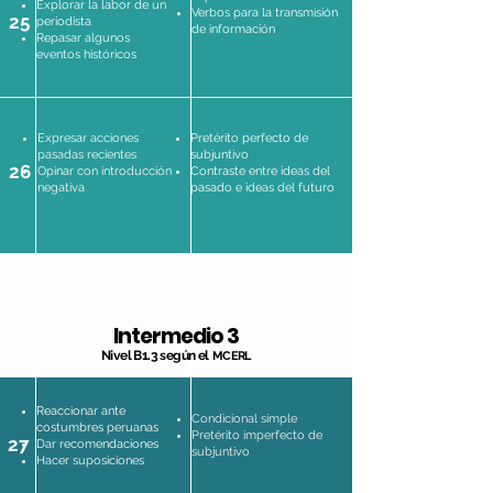
Explorar la labor de un
Verbos para la transmisión
25
periodista
de información
Repasar algunos
eventos históricos
Expresar acciones
Pretérito perfecto de
pasadas recientes
subjuntivo
26
Opinar con introducción
Contraste entre ideas del
negativa
pasado e ideas del futuro
Intermedio 3
Nivel B1.3 según el
MCERL
Reaccionar ante
Condicional simple
costumbres peruanas
Pretérito imperfecto de
27
Dar recomendaciones
subjuntivo
Hacer suposiciones