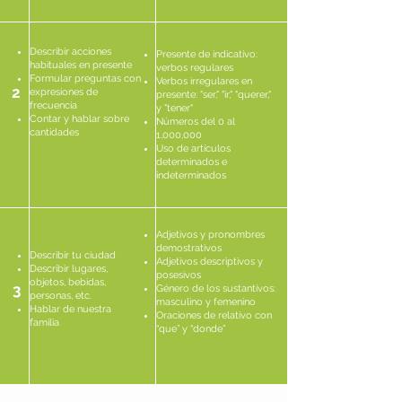
Describir acciones
Presente de indicativo:
habituales en presente
verbos regulares
Formular preguntas con
Verbos irregulares en
2
expresiones de
presente: "ser," "ir," "querer,"
frecuencia
y "tener"
Contar y hablar sobre
Números del 0 al
cantidades
1,000,000
Uso de artículos
determinados e
indeterminados
Adjetivos y pronombres
demostrativos
Describir tu ciudad
Adjetivos descriptivos y
Describir lugares,
posesivos
objetos, bebidas,
3
Género de los sustantivos:
personas, etc.
masculino y femenino
Hablar de nuestra
Oraciones de relativo con
familia
“que” y “donde”