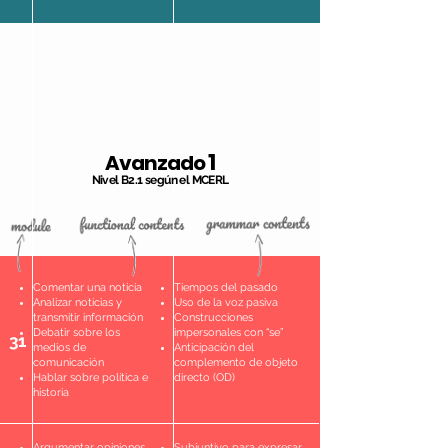
1
Avanzado
Nivel B2.1 según el MCERL
Comentar una noticia
Tiempos del pasado
Analizar noticias y
Uso de la voz pasiva
transmitir información
Construcciones
Debatir sobre los
impersonales con “se”
31
medios de
Anticipación del
comunicación
complemento de objeto
Hablar sobre política e
directo (OD)
historia
Argumentar opiniones
Subjuntivo para expresar