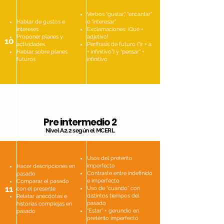
Verbos “gustar,” “encantar”
Hablar de gustos e
e “interesar”
intereses
Exclamaciones: ¡Qué +
Proponer planes y
adjetivo!
10
actividades
Perífrasis de futuro (“ir + a
Hablar sobre planes
+ infinitivo”) y “pensar” +
futuros
infinitivo
Pre intermedio 2
Nivel A2.2 según el MCERL
Usos del pretérito
imperfecto
Hacer descripciones en
Contraste entre indefinido
pasado
e imperfecto
Comparar el pasado
11
Uso de “cuando” con
con el presente
distintos tiempos del
Relatar anécdotas e
pasado
historias complejas en
“Estar” + gerundio en
pasado
pretérito imperfecto