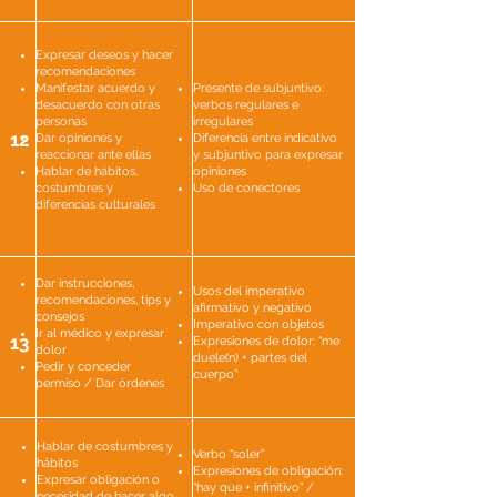
Expresar deseos y hacer
recomendaciones
Manifestar acuerdo y
Presente de subjuntivo:
desacuerdo con otras
verbos regulares e
personas
irregulares
12
Dar opiniones y
Diferencia entre indicativo
reaccionar ante ellas
y subjuntivo para expresar
Hablar de hábitos,
opiniones
costumbres y
Uso de conectores
diferencias culturales
Dar instrucciones,
Usos del imperativo
recomendaciones, tips y
afirmativo y negativo
consejos
Imperativo con objetos
Ir al médico y expresar
13
Expresiones de dolor: “me
dolor
duele(n) + partes del
Pedir y conceder
cuerpo”
permiso / Dar órdenes
Hablar de costumbres y
Verbo “soler”
hábitos
Expresiones de obligación:
Expresar obligación o
“hay que + infinitivo” /
necesidad de hacer algo