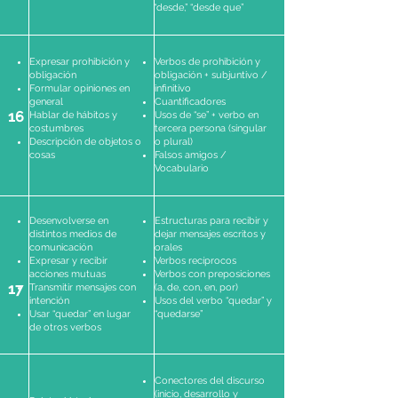
“desde,” “desde que”
Expresar prohibición y
Verbos de prohibición y
obligación
obligación + subjuntivo /
Formular opiniones en
infinitivo
general
Cuantificadores
16
Hablar de hábitos y
Usos de “se” + verbo en
costumbres
tercera persona (singular
Descripción de objetos o
o plural)
cosas
Falsos amigos /
Vocabulario
Desenvolverse en
Estructuras para recibir y
distintos medios de
dejar mensajes escritos y
comunicación
orales
Expresar y recibir
Verbos recíprocos
acciones mutuas
Verbos con preposiciones
17
Transmitir mensajes con
(a, de, con, en, por)
intención
Usos del verbo “quedar” y
Usar “quedar” en lugar
“quedarse”
de otros verbos
Conectores del discurso
(inicio, desarrollo y