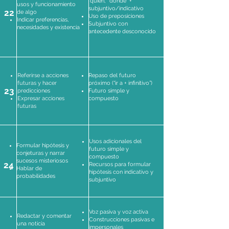
“quien,” “donde” +
usos y funcionamiento
subjuntivo/indicativo
22
de algo
Uso de preposiciones
Indicar preferencias,
Subjuntivo con
necesidades y existencia
antecedente desconocido
Referirse a acciones
Repaso del futuro
futuras y hacer
próximo (“ir a + infinitivo”)
23
predicciones
Futuro simple y
Expresar acciones
compuesto
futuras
Usos adicionales del
Formular hipótesis y
futuro simple y
conjeturas y narrar
compuesto
sucesos misteriosos
24
Recursos para formular
Hablar de
hipótesis con indicativo y
probabilidades
subjuntivo
Voz pasiva y voz activa
Redactar y comentar
Construcciones pasivas e
una noticia
impersonales