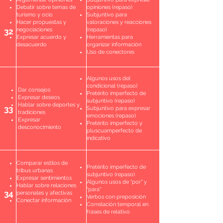
Debatir sobre temas de
opiniones (repaso)
turismo y ocio
Subjuntivo para
Hacer propuestas y
valoraciones y reacciones
32
negociaciones
(repaso)
Expresar acuerdo y
Herramientas para
desacuerdo
organizar información
Uso de conectores
Algunos usos del
condicional (repaso)
Dar consejos
Pretérito imperfecto de
Expresar deseos
subjuntivo (repaso)
Hablar sobre deportes y
33
Subjuntivo para expresar
tradiciones
emociones (repaso)
Expresar
Pretérito imperfecto y
desconocimiento
pluscuamperfecto de
indicativo
Comparar estilos de
Pretérito imperfecto de
tribus urbanas
subjuntivo (repaso)
Expresar sentimientos
Algunos usos de “por” y
Hablar sobre relaciones
“para”
34
personales y afectivas
Verbos con preposición
Conectar información
Correlación temporal en
frases de relativo