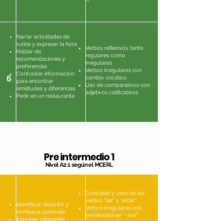
Narrar actividades de
rutina y expresar la hora
Verbos reflexivos, tanto
Hablar de
regulares como
recomendaciones y
irregulares
preferencias
Verbos irregulares con
Contrastar información
6
cambio vocálico
para encontrar
Uso de comparativos con
similitudes y diferencias
adjetivos calificativos
Pedir en un restaurante
Pre intermedio 1
Nivel A2.1 según el MCERL
Contraste y usos de los
verbos “ser” y “estar”
Identificar, describir y
Verbos irregulares con
comparar personas
terminación en “-zco”:
Expresar relaciones