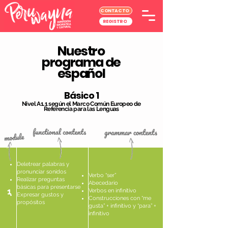
CONTACTO
REGISTRO
Nuestro
programa de
español
Básico 1
Nivel A1.1 según el Marco Común Europeo de
Referencia para las Lenguas
Deletrear palabras y
pronunciar sonidos
Verbo “ser”
Realizar preguntas
Abecedario
básicas para presentarse
1
Verbos en infinitivo
Expresar gustos y
Construcciones con “me
propósitos
gusta” + infinitivo y “para” +
infinitivo