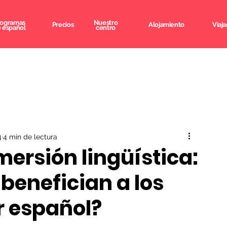
rogramas
Nuestro
Precios
Alojamiento
Viaja
 español
centro
4
4 min de lectura
ersión lingüística:
benefician a los
r español?