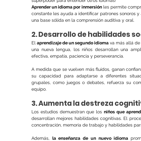
superpoder para entender otros idiomas!
Aprender un idioma por inmersión
 les permite compr
constante les ayuda a identificar patrones sonoros y a
una base sólida en la comprensión auditiva y oral.
2. Desarrollo de habilidades so
El 
aprendizaje de un segundo idioma
 va más allá de
una nueva lengua, los niños desarrollan una amp
efectiva, empatía, paciencia y perseverancia. 
A medida que se vuelven más fluidos, ganan confian
su capacidad para adaptarse a diferentes situaci
grupales, como juegos o debates, refuerza su compe
equipo.
3. Aumenta la destreza cognit
Los estudios demuestran que los 
niños que apren
desarrollan mejores habilidades cognitivas. El pro
concentración, memoria de trabajo y habilidades par
Además, 
la enseñanza de un nuevo idioma 
prom