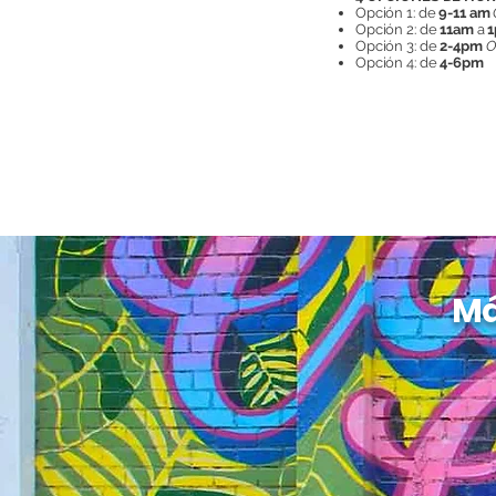
Opción 1: de
9-11 am
Opción 2: de
11am
a
1
Opción 3: de
2-4pm
O
Opción 4: de
4-6pm
Má