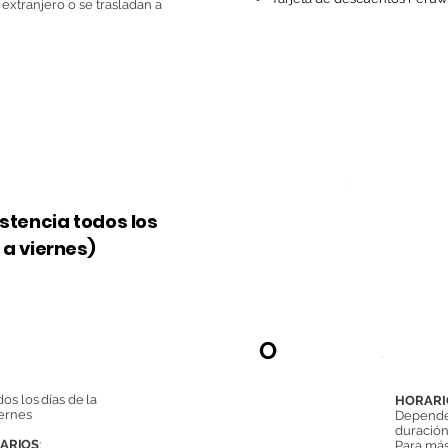
extranjero o se trasladan a
stencia todos los
 a viernes)
C
tensivo
h
Privadas
O
por día =
por semana
os los días de la
HORARI
ernes
Depender
duración
RARIOS
:
Para más