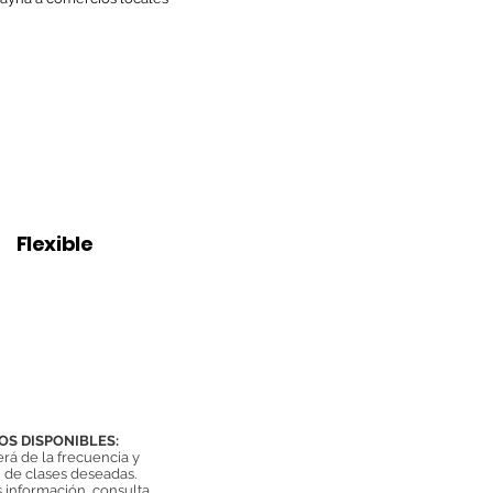
Flexible
onstruye tu
orario propio
OS DISPONIBLES:
á de la frecuencia y
 de clases deseadas.
 información, consulta