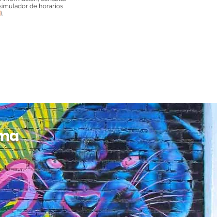
simulador de horarios
í
).
ima