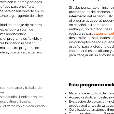
iva con clientes y colegas
iseñado para enseñarte
Si estás pensando en inscrib
tas para desenvolverte en un
profesionales del derecho, n
tente legal, agente de la ley
intermedio
del español. Est
el programa, deberás poder
nidad de trabajar de manera
en español, así como tener u
embargo, no te preocupes si 
 español, y un plan de
registrarse para
clases priva
stés aprendiendo
desarrollar las habilidades 
, el programa es flexible y
los conceptos básicos, puede
stés buscando repasar tu
español para profesionales 
ioma, nuestro programa de
vocabulario especializado y l
de ayudarte a alcanzar sus
para trabajar en un entorno l
Este programa incl
n comunicarse y trabajar de
na.
Material de estudio y de clase
ar estudios jurídicos en una
Acceso gratuito a nuestro n
ca Latina o España.
Evaluación de ubicación (in
prueba oral antes de tu llega
iliarizarse con el vocabulario
Certificado de asistencia (impr
Tarjeta de descuentos Peruw