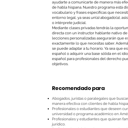
ayudarte a comunicarte de manera más efect
de habla hispana. Nuestro programa está d
vocabulario y frases específicas que necesi
entorno legal, ya seas un(a) abogado(a), asis
o intérprete judicial.
Mediante clases privadas tendrás la oportu
directa con un instructor hablante nativo de
lecciones personalizadas asegurarán que e
exactamente lo que necesitas saber. Además
se puede adaptar a tu horario. Ya sea que e
español o adquirir una base sólida en el id
español para profesionales del derecho pue
objetivos.
Recomendado para
Abogados, juristas o paralegales que busca
manera efectiva con clientes de habla hispa
Profesionales o estudiantes que deseen curs
universidad o programa académico en Améri
Profesionales y estudiantes que quieran fam
jurídico.