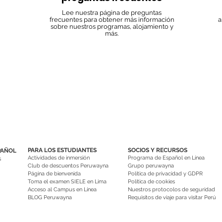
Lee nuestra página de preguntas
frecuentes para obtener más información
a
sobre nuestros programas, alojamiento y
más.
PARA LOS ESTUDIANTES
SOCIOS Y RECURSOS
PAÑOL
Actividades de inmersión
Programa de Español en Línea
s
Club de descuentos Peruwayna
Grupo peruwayna
Página de bienvenida
Política de privacidad y GDPR
Toma el examen SIELE en Lima
Política de cookies
Acceso al Campus en Línea
Nuestros protocolos de seguridad
BLOG Peruwayna
Requisitos de viaje para visitar Perú